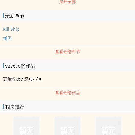
展开全部
姐1还是妹1的 老大们选择观看 尽量两天更?世界观和五角游戏一致 老
大们还能看到熟人
最新章节
Kili Ship
抓周
查看全部章节
veveco的作品
五角游戏
/
经典小说
查看全部作品
相关推荐