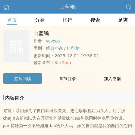
山蓝鸲
首页
分类
排行
搜索
足迹
山蓝鸲
作者：
veveco
类别：
经典小说
/
排行榜
2025-12-01 19:36:01
更新时间：
最新章节：
Kili Ship
立即阅读
章节目录
加入书架
内容简介
避雷：亲姐妹为了自由我可以去死、忠心耿耿视姐为亲人、姐手没
chajin去前都以为在开玩笑的活泼妹?自由和我同时掉水里你救谁、
jian持妹第一次不给姐难dao给外人吗、妹的自由就是我的自由的怨妇
姐?大概每几章会有论坛ti放松下水字数 纯粹是我ai写嘿嘿章节会标注