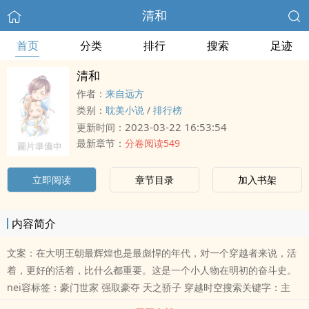
清和
首页
分类
排行
搜索
足迹
清和
作者：
来自远方
类别：
耽美小说
/
排行榜
2023-03-22 16:53:54
更新时间：
最新章节：
分卷阅读549
立即阅读
章节目录
加入书架
内容简介
文案：在大明王朝最辉煌也是最彪悍的年代，对一个穿越者来说，活
着，更好的活着，比什么都重要。这是一个小人物在明初的奋斗史。
nei容标签：豪门世家 强取豪夺 天之骄子 穿越时空搜索关键字：主
角：孟清和 ┃ 配角：沈瑄，杨铎 ┃ 其它：明初 各位书友要是觉得